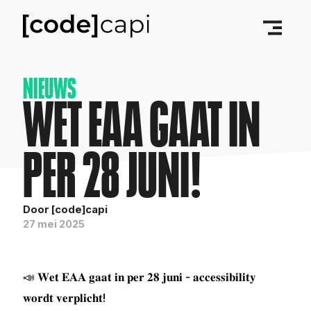
NIEUWS
WET EAA GAAT IN
PER 28 JUNI!
Door [code]capi
27 mei 2025
📣 𝐖𝐞𝐭 𝐄𝐀𝐀 𝐠𝐚𝐚𝐭 𝐢𝐧 𝐩𝐞𝐫 𝟐𝟖 𝐣𝐮𝐧𝐢 - 𝐚𝐜𝐜𝐞𝐬𝐬𝐢𝐛𝐢𝐥𝐢𝐭𝐲
𝐰𝐨𝐫𝐝𝐭 𝐯𝐞𝐫𝐩𝐥𝐢𝐜𝐡𝐭!