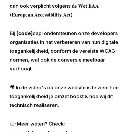
dan ook verplicht volgens 𝐝𝐞 𝐖𝐞𝐭 𝐄𝐀𝐀
(𝐄𝐮𝐫𝐨𝐩𝐞𝐚𝐧 𝐀𝐜𝐜𝐞𝐬𝐬𝐢𝐛𝐢𝐥𝐢𝐭𝐲 𝐀𝐜𝐭).
Bij
code
capi ondersteunen onze developers
organisaties in het verbeteren van hun digitale
toegankelijkheid, conform de vereiste WCAG-
normen, wat ook de conversie meetbaar
verhoogt.
🎥 In de video's op onze website is te zien: hoe
toegankelijkheid je omzet boost & hoe wij dit
technisch realiseren.
👉 Meer weten? Check: