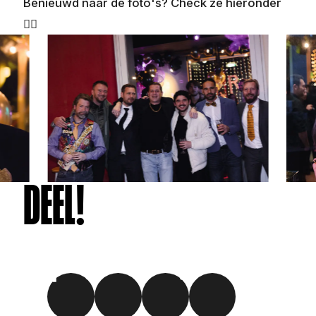
Benieuwd naar de foto's? Check ze hieronder
👇🏼
DEEL!