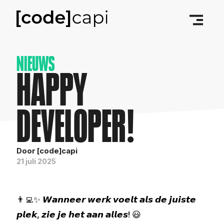
NIEUWS
HAPPY
DEVELOPER!
Door [code]capi
21 juli 2025
👨‍💻✨ 𝙒𝙖𝙣𝙣𝙚𝙚𝙧 𝙬𝙚𝙧𝙠 𝙫𝙤𝙚𝙡𝙩 𝙖𝙡𝙨 𝙙𝙚 𝙟𝙪𝙞𝙨𝙩𝙚
𝙥𝙡𝙚𝙠, 𝙯𝙞𝙚 𝙟𝙚 𝙝𝙚𝙩 𝙖𝙖𝙣 𝙖𝙡𝙡𝙚𝙨! 😃