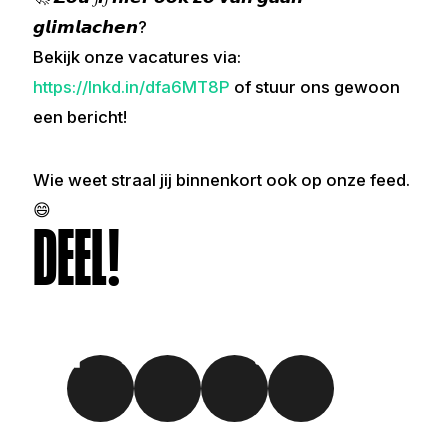
𝙜𝙡𝙞𝙢𝙡𝙖𝙘𝙝𝙚𝙣?
Bekijk onze vacatures via:
https://lnkd.in/dfa6MT8P
of stuur ons gewoon
een bericht!
Wie weet straal jij binnenkort ook op onze feed.
😄
DEEL!