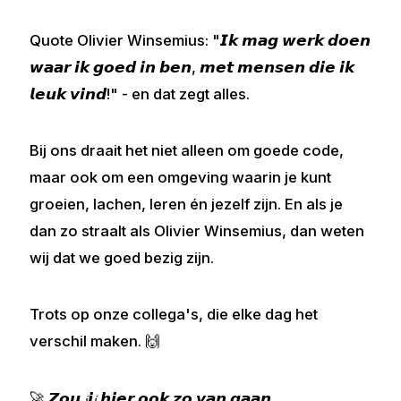
Quote Olivier Winsemius: "𝙄𝙠 𝙢𝙖𝙜 𝙬𝙚𝙧𝙠 𝙙𝙤𝙚𝙣
𝙬𝙖𝙖𝙧 𝙞𝙠 𝙜𝙤𝙚𝙙 𝙞𝙣 𝙗𝙚𝙣, 𝙢𝙚𝙩 𝙢𝙚𝙣𝙨𝙚𝙣 𝙙𝙞𝙚 𝙞𝙠
𝙡𝙚𝙪𝙠 𝙫𝙞𝙣𝙙!" - en dat zegt alles.
Bij ons draait het niet alleen om goede code,
maar ook om een omgeving waarin je kunt
groeien, lachen, leren én jezelf zijn. En als je
dan zo straalt als Olivier Winsemius, dan weten
wij dat we goed bezig zijn.
Trots op onze collega's, die elke dag het
verschil maken. 🙌
🚀 𝙕𝙤𝙪 𝓳𝙞𝓳 𝙝𝙞𝙚𝙧 𝙤𝙤𝙠 𝙯𝙤 𝙫𝙖𝙣 𝙜𝙖𝙖𝙣