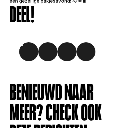
een gezellige pakjesavond! 🐴🥕🍫
DEEL!
BENIEUWD NAAR 
MEER? CHECK OOK 