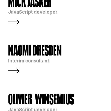
MICK JASKER
JavaScript developer
NAOMI DRESDEN
Interim consultant
OLIVIER  WINSEMIUS
JavaScript developer