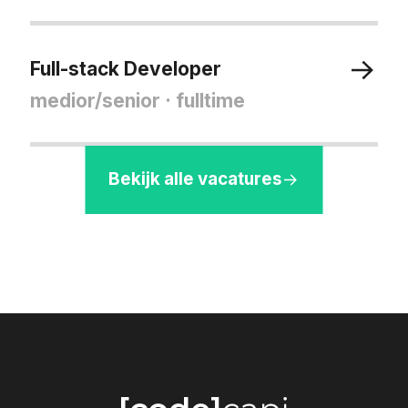
Full-stack Developer
medior/senior
· fulltime
Bekijk alle vacatures